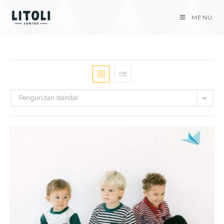
Skip
MENU
to
content
Pengurutan standar