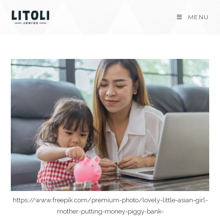
Skip
MENU
to
content
https://www.freepik.com/premium-photo/lovely-little-asian-girl-
mother-putting-money-piggy-bank-