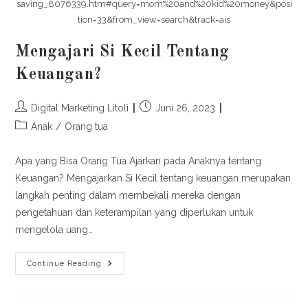
saving_8076339.htm#query=mom%20and%20kid%20money&posi
tion=33&from_view=search&track=ais
Mengajari Si Kecil Tentang
Keuangan?
Post
Post
Digital Marketing Litoli
Juni 26, 2023
author:
published:
Post
Anak
/
Orang tua
category:
Apa yang Bisa Orang Tua Ajarkan pada Anaknya tentang
Keuangan? Mengajarkan Si Kecil tentang keuangan merupakan
langkah penting dalam membekali mereka dengan
pengetahuan dan keterampilan yang diperlukan untuk
mengelola uang…
Mengajari
Continue Reading
Si
Kecil
Tentang
Keuangan?