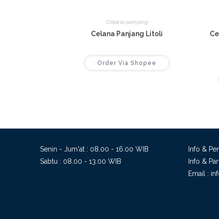
Celana panjang
Celana Panjang Litoli
Ce
Order Via Shopee
Senin - Jum'at : 08.00 - 16.00 WIB
Info & P
Sabtu : 08.00 - 13.00 WIB
Info & Pa
Email :
in