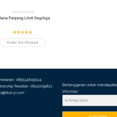
Celana panjang
lana Panjang Litoli Segitiga
Dinilai
5.00
Order Via Shopee
dari 5
emesanan:
0895346195114
Berlangganan untuk mendapatk
rtnership Reseller:
08112059821
informasi
fo@litoli-jr.com
SUBCRIBE