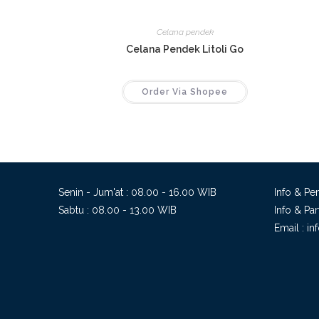
Celana pendek
Celana Pendek Litoli Go
Order Via Shopee
Senin - Jum'at : 08.00 - 16.00 WIB
Info & P
Sabtu : 08.00 - 13.00 WIB
Info & Pa
Email :
in