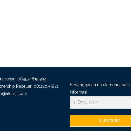
emesanan:
0895346195114
Berlangganan untuk mendapatk
rtnership Reseller:
08112059821
informasi
fo@litoli-jr.com
SUBCRIBE