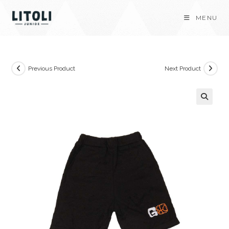
Skip
MENU
to
content
Previous Product
Next Product
🔍