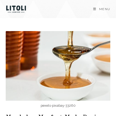
Skip
MENU
to
content
pexels-pixabay-33260