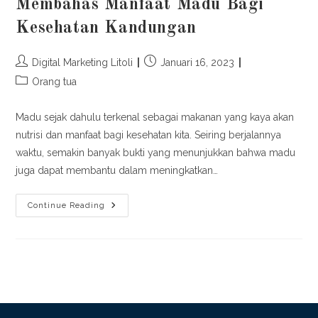
Membahas Manfaat Madu Bagi
Kesehatan Kandungan
Post
Post
Digital Marketing Litoli
Januari 16, 2023
author:
published:
Post
Orang tua
category:
Madu sejak dahulu terkenal sebagai makanan yang kaya akan
nutrisi dan manfaat bagi kesehatan kita. Seiring berjalannya
waktu, semakin banyak bukti yang menunjukkan bahwa madu
juga dapat membantu dalam meningkatkan…
Membahas
Continue Reading
Manfaat
Madu
Bagi
Kesehatan
Kandungan