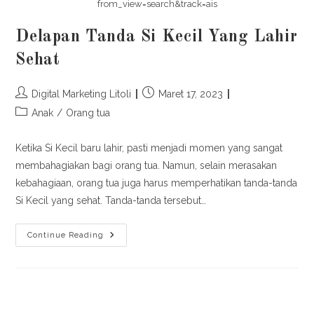
from_view=search&track=ais
Delapan Tanda Si Kecil Yang Lahir
Sehat
Post
Post
Digital Marketing Litoli
Maret 17, 2023
author:
published:
Post
Anak
/
Orang tua
category:
Ketika Si Kecil baru lahir, pasti menjadi momen yang sangat
membahagiakan bagi orang tua. Namun, selain merasakan
kebahagiaan, orang tua juga harus memperhatikan tanda-tanda
Si Kecil yang sehat. Tanda-tanda tersebut…
Delapan
Continue Reading
Tanda
Si
Kecil
Yang
Lahir
Sehat