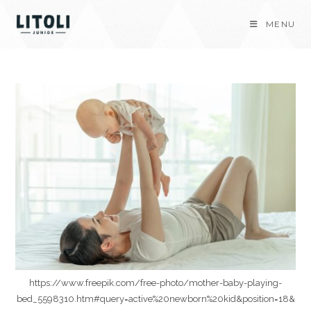
Skip
MENU
to
content
https://www.freepik.com/free-photo/mother-baby-playing-
bed_5598310.htm#query=active%20newborn%20kid&position=18&