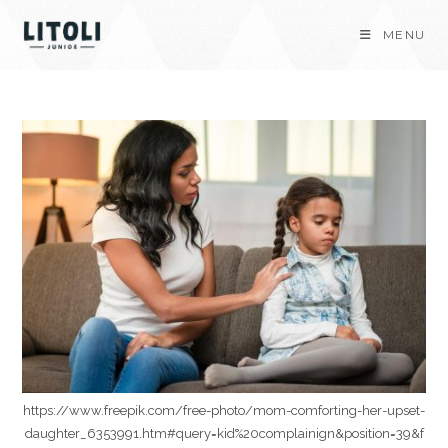
Skip
MENU
to
content
https://www.freepik.com/free-photo/mom-comforting-her-upset-
daughter_6353991.htm#query=kid%20complainign&position=39&f