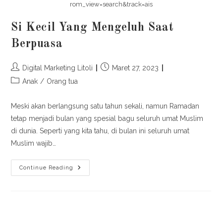
rom_view=search&track=ais
Si Kecil Yang Mengeluh Saat
Berpuasa
Post
Post
Digital Marketing Litoli
Maret 27, 2023
author:
published:
Post
Anak
/
Orang tua
category:
Meski akan berlangsung satu tahun sekali, namun Ramadan
tetap menjadi bulan yang spesial bagu seluruh umat Muslim
di dunia. Seperti yang kita tahu, di bulan ini seluruh umat
Muslim wajib…
Si
Continue Reading
Kecil
Yang
Mengeluh
Saat
Berpuasa